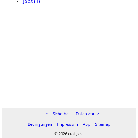
Jobs (1)
Hilfe
Sicherheit
Datenschutz
Bedingungen
Impressum
App
Sitemap
© 2026 craigslist