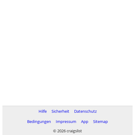
Hilfe
Sicherheit
Datenschutz
Bedingungen
Impressum
App
Sitemap
© 2026 craigslist