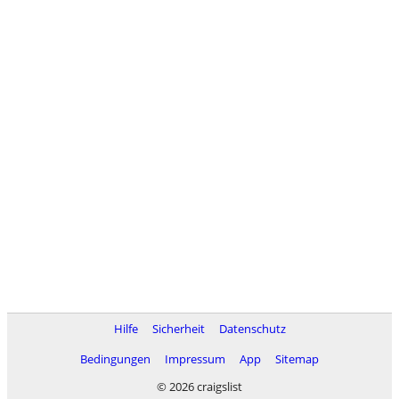
Hilfe
Sicherheit
Datenschutz
Bedingungen
Impressum
App
Sitemap
© 2026 craigslist