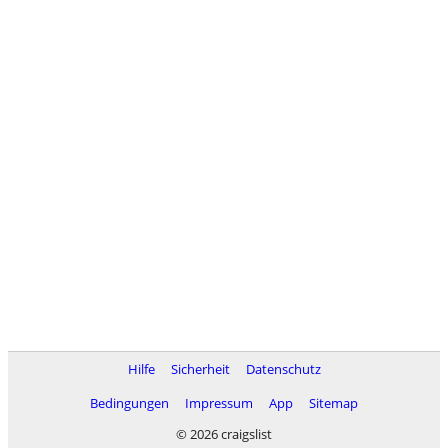
Hilfe
Sicherheit
Datenschutz
Bedingungen
Impressum
App
Sitemap
© 2026 craigslist