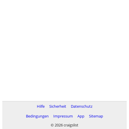
Hilfe
Sicherheit
Datenschutz
Bedingungen
Impressum
App
Sitemap
© 2026 craigslist